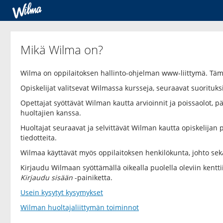
Mikä Wilma on?
Wilma on oppilaitoksen hallinto-ohjelman www-liittymä. Tä
Opiskelijat valitsevat Wilmassa kursseja, seuraavat suorituksi
Opettajat syöttävät Wilman kautta arvioinnit ja poissaolot, päi
huoltajien kanssa.
Huoltajat seuraavat ja selvittävät Wilman kautta opiskelijan p
tiedotteita.
Wilmaa käyttävät myös oppilaitoksen henkilökunta, johto sek
Kirjaudu Wilmaan syöttämällä oikealla puolella oleviin kentt
Kirjaudu sisään
-painiketta.
Usein kysytyt kysymykset
Wilman huoltajaliittymän toiminnot