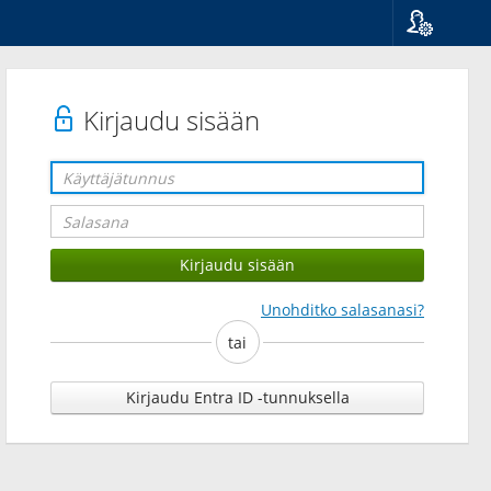
Kieli
Suomi
Svenska
Kirjaudu sisään
English
Unohditko salasanasi?
tai
Kirjaudu Entra ID -tunnuksella