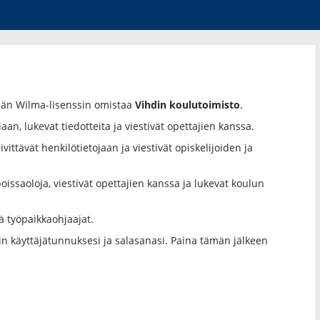
män Wilma-lisenssin omistaa
Vihdin koulutoimisto
.
aan, lukevat tiedotteita ja viestivät opettajien kanssa.
vittävät henkilötietojaan ja viestivät opiskelijoiden ja
oissaoloja, viestivät opettajien kanssa ja lukevat koulun
ä työpaikkaohjaajat.
iin käyttäjätunnuksesi ja salasanasi. Paina tämän jälkeen